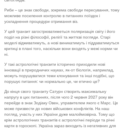
Риби – це знак свободи, зокрема свободи пересування, тому
можливе посилення контролю в питаннях поїздок і
ускладнення процедури отримання віз.
У цей транзит загострюватиметься поляризація світу і його
поділ на різні філософії, релігії та життєві погляди. Старі
моделі відживатимуть, а нові виникатимуть і піддаватимуться
критиці в плані того, наскільки вони входять у межі норми чи
ні.
У такі астрологічні транзити історично приходили нові
інновації в природничих науках, як-от біологія, наприклад,
можуть порушуватися теми клонування та інші подібні, що
порушує питання: чи нормально це, чи етично це?
До кінця свого транзиту Сатурн створить максимальну
напругу в цих питаннях, після чого 2 червня 2027 року він
перейде в знак Зодіаку Овен, управителем якого є Марс. Це
може призвести до нових військових конфліктів. На наш
погляд, участь у них України дуже малоймовірна. Тому що
крім астрологічних транзитів є астрологічні періоди та річні
карти в гороскопі. Україна зараз виходить із негативних для