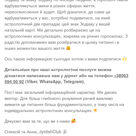
відбуватимуться зміни в різних сферах життя,
переосмислення й аудит. Щоб дізнатися, де саме це
відбуватиметься у вас, потрібно подивитися, на який
астрологічний дім припадає цей знак Зодіаку у вашій
натальній карті. Ми детально розбираємо це на
астрологічних консультаціях, зокрема на річних гороскопах. З
радістю допоможемо вам розібратися в цьому питанні і в
інших моментах вашого життя
Ось такою інформацією сьогодні хотіли з вами поділитися
Детальніше про наші астрологічні послуги можна
дізнатися написавши нам у дірект або на телефон
+38063
594 00 92
(Viber, WhatsApp, Telegram).
Пост має загальний інформаційний характер. Ми даємо
вектор. Для більш глибокого розуміння речей важливо
вивчити це питання більш фундаментально, у тому числі на
індивідуальних астрологічних консультаціях
Дякуємо вам за те, що ви з нами
Олексій та Анна, JyotishClub 🕉