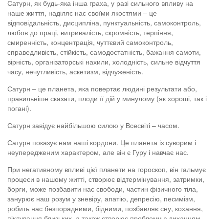
Сатурн, як будь-яка інша граха, у разі сильного впливу на
наше життя, наділяє нас своїми якостями – це
відповідальність, дисципліна, пунктуальність, самоконтроль,
любов до праці, витривалість, скромність, терпіння,
смиренність, концентрація, чуттєвий самоконтроль,
справедливість, стійкість, самодостатність, бажання самоти,
вірність, організаторські нахили, холодність, сильне відчуття
часу, нечутливість, аскетизм, відчуженість.
Сатурн – це планета, яка повертає людині результати або,
правильніше сказати, плоди її дій у минулому (як хороші, так і
погані).
Сатурн завідує найбільшою силою у Всесвіті – часом.
Сатурн показує нам наші кордони. Це планета із суворим і
неупередженим характером, але він є Гуру і навчає нас.
При негативному впливі цієї планети на гороскоп, він гальмує
процеси в нашому житті, створює відтермінування, затримки,
борги, може позбавити нас свободи, частин фізичного тіла,
занурює наш розум у зневіру, апатію, депресію, песимізм,
робить нас безпорадними, бідними, позбавляє сну, кохання,
піклування близьких, а також створює проблеми з диханням.