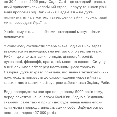
по 30 березня 2025 року. Саде-Саті – це складний транзит,
який приносить психологічний стрес, напругу та інколи різні
види проблем і бід. Закінчення Саде-Саті – це дуже
позитивна зміна в контексті завершення війни і нормалізації
життя всередині України.
У світовому ж плані проблеми і складнощі можуть тільки
починатися.
У сучасному суспільстві сфера знака Зодіаку Риби зараз
вважається незначущою, і на неї мало хто звертав увагу.
Риби – це знак життєвих поглядів, цінностей, релігії,
духовності, філософії, права, спільності та єдності. Ситуація,
в якій опинився світ перед настанням цього транзиту
Сатурна, дуже яскраво показала, що знання технократичних
наук можуть призвести до самознищення через війни та
кризи, якщо з картини світоустрою забрати знак Зодіаку Риби.
Веди попереджали нас про це ще понад 5000 років тому,
перед початком нашої епохи Калі-Юги. Згідно з Ведичним
знанням, саме таким приблизно буде кінець нашої епохи,
коли люди і природа знищать самих себе. Відбудеться це
нескоро – через 427 000 років.