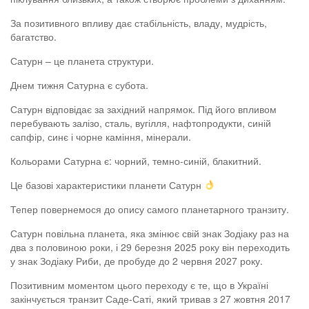
За позитивного впливу дає стабільність, владу, мудрість,
багатство.
Сатурн – це планета структури.
Днем тижня Сатурна є субота.
Сатурн відповідає за західний напрямок. Під його впливом
перебувають залізо, сталь, вугілля, нафтопродукти, синій
сапфір, синє і чорне каміння, мінерали.
Кольорами Сатурна є: чорний, темно-синій, блакитний.
Це базові характеристики планети Сатурн
Тепер повернемося до опису самого планетарного транзиту.
Сатурн повільна планета, яка змінює свій знак Зодіаку раз на
два з половиною роки, і 29 березня 2025 року він переходить
у знак Зодіаку Риби, де пробуде до 2 червня 2027 року.
Позитивним моментом цього переходу є те, що в Україні
закінчується транзит Саде-Саті, який тривав з 27 жовтня 2017