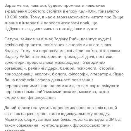
Зараз же ми, навпаки, будемо проживати невеличке
вкраплення Золотого століття в епоху Калі-Юги, тривалістю
10 000 років. Тому, в нас є зараз можливість читати про Вище
знання в інтернеті й переосмислювати події, що
відбуваються, дивлячись на них під іншим кутом.
Сатурн, зайшовши в знак Зодіаку Риби, влаштує аудит і
ревізію сфер життя, пов’язаних з енергіями цього знака
Зодіаку. Тому, ми перерахуємо, які люди пов’язані зі знаком
Зодіаку Риби: вчителі, юристи, громадські діячі, політики,
волонтери, представники міжнародних і благодійних
організацій, релігійні лідери, банкіри, психологи, історики,
природознавці, екологи, біологи, філософи, літератори. Якщо
Ваша професія і сфера діяльності пов’язана з
перерахованими вище напрямками, то вам варто очікувати
перевірок і змін найближчими роками, можливо, також
скорочення фінансування.
Даний транзит запустить переосмислення поглядів на цей
світ – як на рівні країн, так і в індивідуальному порядку.
Можливо, формуватиметься більш жорстка цензура в ЗМІ, а
також обмеження і контроль різних філософських течій і
світоглядів.