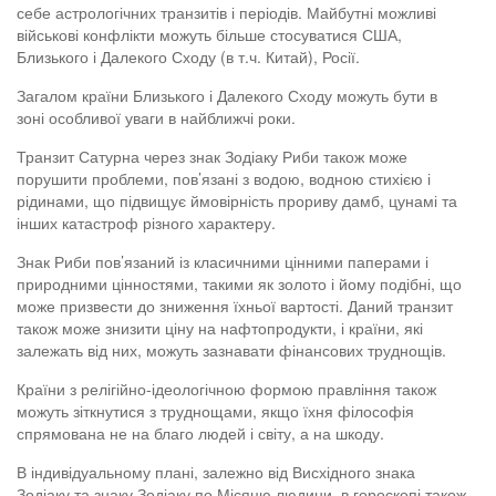
себе астрологічних транзитів і періодів. Майбутні можливі
військові конфлікти можуть більше стосуватися США,
Близького і Далекого Сходу (в т.ч. Китай), Росії.
Загалом країни Близького і Далекого Сходу можуть бути в
зоні особливої уваги в найближчі роки.
Транзит Сатурна через знак Зодіаку Риби також може
порушити проблеми, пов’язані з водою, водною стихією і
рідинами, що підвищує ймовірність прориву дамб, цунамі та
інших катастроф різного характеру.
Знак Риби пов’язаний із класичними цінними паперами і
природними цінностями, такими як золото і йому подібні, що
може призвести до зниження їхньої вартості. Даний транзит
також може знизити ціну на нафтопродукти, і країни, які
залежать від них, можуть зазнавати фінансових труднощів.
Країни з релігійно-ідеологічною формою правління також
можуть зіткнутися з труднощами, якщо їхня філософія
спрямована не на благо людей і світу, а на шкоду.
В індивідуальному плані, залежно від Висхідного знака
Зодіаку та знаку Зодіаку по Місяцю людини, в гороскопі також