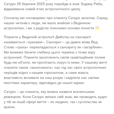
Сатурн 29 березня 2025 року перейде в знак Зодіаку Риби,
відкриваючи новий етап астрологічного циклу.
Спочатку ми поговоримо про планету Сатурн загалом. Серед
наших читачів є люди, які мало знайомі з Ведичною
астрологією, і ми з радістю пояснимо основні поняття
Планети у Ведичній астрології Джйотіш на санскриті
називаються «грахами». Санскрит – це давня мова Вед.
Слово «граха» перекладається з санскриту як «загарбник».
Ми можемо бачити глибину цього терміна з точки зору
астрономії. Планети захоплюють своїм гравітаційним полем
будь-які об’єкти, які пролітають поруч із ними. У нашому житті
планети також «захоплюють» нас під час своїх астрологічних
періодів згідно з нашим гороскопом, а саме мають
властивість впливати на наш розум і наділяти нас своїми
якостями характеру, відповідно до нашої карми.
Сатурн – це планета, яку можна назвати вселенським
ревізором. Коли Сатурн змінює свій знак, він проводить аудит
у тій чи іншій сфері життя – як людини, так і суспільства чи
країни.