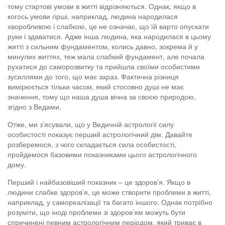
тому стартові умови в житті відрізняються. Однак, якщо в
когось умови гірші, наприклад, людина народилася
хворобливою і слабкою, це не означає, що їй варто опускати
руки і здаватися. Адже інша людина, яка народилася в цьому
житті з сильним фундаментом, колись давно, зокрема й у
минулих життях, теж мала слабкий фундамент, але почала
рухатися до саморозвитку та прийшла своїми особистими
зусиллями до того, що має зараз. Фактична різниця
вимірюється тільки часом, який стосовно душі не має
значення, тому що наша душа вічна за своєю природою,
згідно з Ведами.
Отже, ми з’ясували, що у Ведичній астрології силу
особистості показує перший астрологічний дім. Давайте
розберемося, з чого складається сила особистості,
пройдемося базовими показниками цього астрологічного
дому.
Перший і найбазовіший показник – це здоров’я. Якщо в
людини слабке здоров’я, це може створити проблеми в житті,
наприклад, у самореалізації та багато іншого. Однак потрібно
розуміти, що іноді проблеми зі здоров’ям можуть бути
спричинені певним астрологічним періодом, який триває в