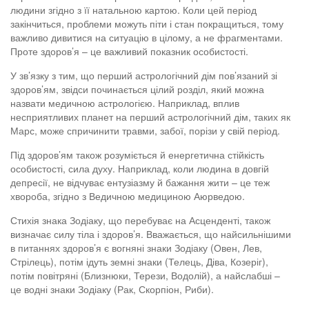
людини згідно з її натальною картою. Коли цей період
закінчиться, проблеми можуть піти і стан покращиться, тому
важливо дивитися на ситуацію в цілому, а не фрагментами.
Проте здоров’я – це важливий показник особистості.
У зв’язку з тим, що перший астрологічний дім пов’язаний зі
здоров’ям, звідси починається цілий розділ, який можна
назвати медичною астрологією. Наприклад, вплив
несприятливих планет на перший астрологічний дім, таких як
Марс, може спричинити травми, забої, порізи у свій період.
Під здоров’ям також розуміється й енергетична стійкість
особистості, сила духу. Наприклад, коли людина в довгій
депресії, не відчуває ентузіазму й бажання жити – це теж
хвороба, згідно з Ведичною медициною Аюрведою.
Стихія знака Зодіаку, що перебуває на Асценденті, також
визначає силу тіла і здоров’я. Вважається, що найсильнішими
в питаннях здоров’я є вогняні знаки Зодіаку (Овен, Лев,
Стрілець), потім ідуть земні знаки (Телець, Діва, Козеріг),
потім повітряні (Близнюки, Терези, Водолій), а найслабші –
це водні знаки Зодіаку (Рак, Скорпіон, Риби).