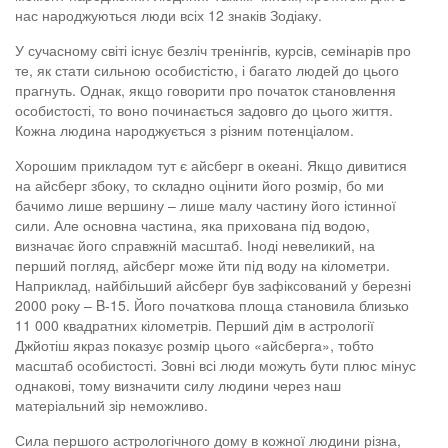
нас народжуються люди всіх 12 знаків Зодіаку.
У сучасному світі існує безліч тренінгів, курсів, семінарів про
те, як стати сильною особистістю, і багато людей до цього
прагнуть. Однак, якщо говорити про початок становлення
особистості, то воно починається задовго до цього життя.
Кожна людина народжується з різним потенціалом.
Хорошим прикладом тут є айсберг в океані. Якщо дивитися
на айсберг збоку, то складно оцінити його розмір, бо ми
бачимо лише вершину – лише малу частину його істинної
сили. Але основна частина, яка прихована під водою,
визначає його справжній масштаб. Іноді невеликий, на
перший погляд, айсберг може йти під воду на кілометри.
Наприклад, найбільший айсберг був зафіксований у березні
2000 року – B-15. Його початкова площа становила близько
11 000 квадратних кілометрів. Перший дім в астрології
Джйотіш якраз показує розмір цього «айсберга», тобто
масштаб особистості. Зовні всі люди можуть бути плюс мінус
однакові, тому визначити силу людини через наш
матеріальний зір неможливо.
Сила першого астрологічного дому в кожної людини різна,