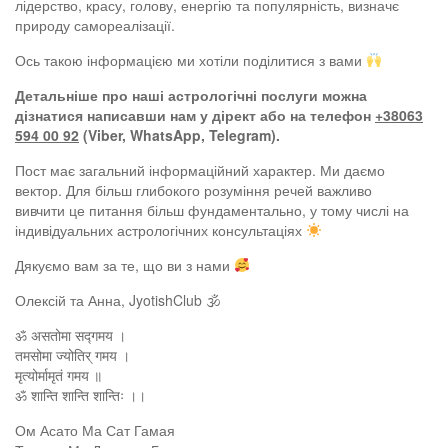
лідерство, красу, голову, енергію та популярність, визначє
природу самореалізації.
Ось такою інформацією ми хотіли поділитися з вами
Детальніше про наші астрологічні послуги можна
дізнатися написавши нам у дірект або на телефон
+38063
594 00 92
(Viber, WhatsApp, Telegram).
Пост має загальний інформаційний характер. Ми даємо
вектор. Для більш глибокого розуміння речей важливо
вивчити це питання більш фундаментально, у тому числі на
індивідуальних астрологічних консультаціях
Дякуємо вам за те, що ви з нами
Олексій та Анна, JyotishClub 🕉
ॐ असतोमा सद्गमय ।
तमसोमा ज्योतिर् गमय ।
मृत्योर्मामृतं गमय ॥
ॐ शान्ति शान्ति शान्तिः ।।
Ом Асато Ма Сат Гамая