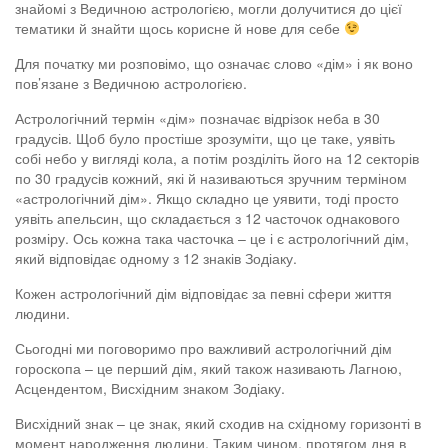
знайомі з Ведичною астрологією, могли долучитися до цієї
тематики й знайти щось корисне й нове для себе
Для початку ми розповімо, що означає слово «дім» і як воно
пов’язане з Ведичною астрологією.
Астрологічний термін «дім» позначає відрізок неба в 30
градусів. Щоб було простіше зрозуміти, що це таке, уявіть
собі небо у вигляді кола, а потім розділіть його на 12 секторів
по 30 градусів кожний, які й називаються зручним терміном
«астрологічний дім». Якщо складно це уявити, тоді просто
уявіть апельсин, що складається з 12 часточок однакового
розміру. Ось кожна така часточка – це і є астрологічний дім,
який відповідає одному з 12 знаків Зодіаку.
Кожен астрологічний дім відповідає за певні сфери життя
людини.
Сьогодні ми поговоримо про важливий астрологічний дім
гороскопа – це перший дім, який також називають Лагною,
Асцендентом, Висхідним знаком Зодіаку.
Висхідний знак – це знак, який сходив на східному горизонті в
момент народження людини. Таким чином, протягом дня в