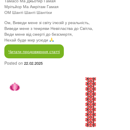
Тамасо Ма Джьотир Гамая
Мрітьйор Ма Амрітам Гамая
ОМ Шанті Шанті Шантіхи
Ом, Виведи мене зі світу ілюзій у реальність,
Виведи мене з темряви Невігластва до Світла,
Веди мене від смерті до безсмертя,
Нехай буде мир усюди
Читати продовження статті
Posted on
22.02.2025