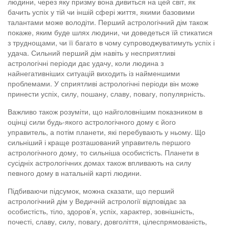
людини, через яку призму вона дивиться на цей світ, як
бачить успіх у тій чи іншій сфері життя, якими базовими
талантами може володіти. Перший астрологічний дім також
покаже, яким буде шлях людини, чи доведеться їй стикатися
з труднощами, чи її багато в чому супроводжуватимуть успіх і
удача. Сильний перший дім навіть у несприятливі
астрологічні періоди дає удачу, коли людина з
найнегативніших ситуацій виходить із найменшими
проблемами. У сприятливі астрологічні періоди він може
принести успіх, силу, пошану, славу, повагу, популярність.
Важливо також розуміти, що найголовнішим показником в
оцінці сили будь-якого астрологічного дому є його
управитель, а потім планети, які перебувають у ньому. Що
сильніший і краще розташований управитель першого
астрологічного дому, то сильніша особистість. Планети в
сусідніх астрологічних домах також впливають на силу
певного дому в натальній карті людини.
Підбиваючи підсумок, можна сказати, що перший
астрологічний дім у Ведичній астрології відповідає за
особистість, тіло, здоров’я, успіх, характер, зовнішність,
почесті, славу, силу, повагу, довголіття, цілеспрямованість,