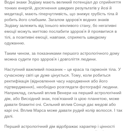
Водні знаки Зодіаку мають великий потенціал до сприйняття
тонких енергій, досягнення швидких результатів у йозі й
медитації, мають гіперчутливість, що знижує грубість тіла й
робить його слабшим. Загалом здоров’я водних знаків
Зодіаку залежить від їхнього мінливого стану, бо негативні
емоції можуть миттєво послабити здоров’я й проявитися в
тілі, а позитивні емоції, навпаки, сприяють швидкому
одужанню.
Таким чином, за показниками першого астрологічного дому
можна судити про здоров’я і довголіття людини.
Наступний важливий показник – це краса та гармонія тіла. У
сучасному світі це дуже цінується. Тому, коли робиться
ректифікація (відновлення часу народження або його
підтвердження), необхідно розглядати фотографії людини.
Наприклад, сильний вплив Венери на перший астрологічний
дім, або Висхідний знак, пов’язаний із цією планетою, може
давати блакитні очі. Сильний вплив Сонця дає медові або
карі очі. Вплив Марса може давати рудий колір волосся. І так
далі.
Перший астрологічний дім відображає характер і цінності