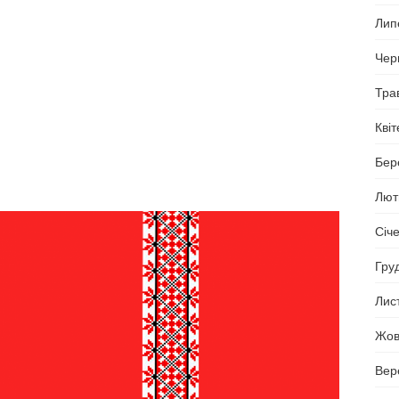
Лип
Чер
Тра
Кві
Бер
Лют
Січ
Гру
Лис
Жов
Вер