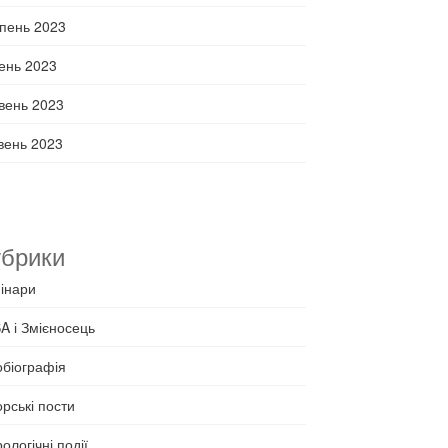
пень 2023
ень 2023
вень 2023
вень 2023
брики
інари
A і Змієносець
обіографія
рські пости
ологічні події