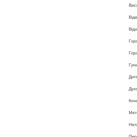
Висх
Від
Від
Гор
Горо
Гун
Дит
Дух
Кон
Мето
Нат
Пер