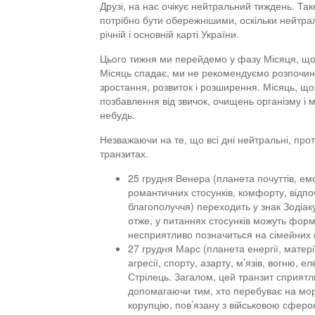
Друзі, на нас очікує нейтральний тиждень. Так
потрібно бути обережнішими, оскільки нейтрал
річній і основній карті України.
Цього тижня ми перейдемо у фазу Місяця, що 
Місяць спадає, ми не рекомендуємо розпочинат
зростання, розвиток і розширення. Місяць, щ
позбавлення від звичок, очищень організму і 
небудь.
Незважаючи на те, що всі дні нейтральні, прот
транзитах.
25 грудня Венера (планета почуттів, емоц
романтичних стосунків, комфорту, відпо
благополуччя) переходить у знак Зодіак
отже, у питаннях стосунків можуть форм
несприятливо позначиться на сімейних 
27 грудня Марс (планета енергії, матерії,
агресії, спорту, азарту, м’язів, вогню, 
Стрілець. Загалом, цей транзит сприятл
допомагаючи тим, хто перебуває на мор
корупцію, пов’язану з військовою сферо