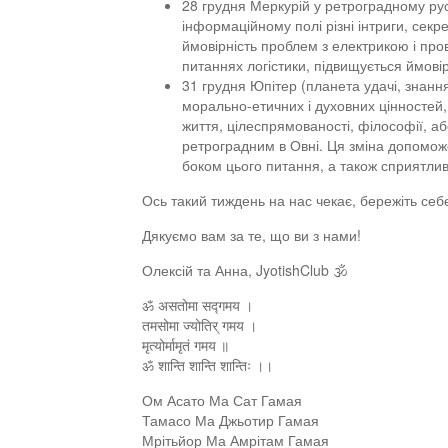
28 грудня Меркурій у ретроградному рус
інформаційному полі різні інтриги, секр
ймовірність проблем з електрикою і пр
питаннях логістики, підвищується ймові
31 грудня Юпітер (планета удачі, знання
морально-етичних і духовних цінностей, г
життя, цілеспрямованості, філософії, а
ретроградним в Овні. Ця зміна допоможе 
боком цього питання, а також сприятлив
Ось такий тиждень на нас чекає, бережіть себ
Дякуємо вам за те, що ви з нами!
Олексій та Анна, JyotishClub 🕉
ॐ असतोमा सद्गमय ।
तमसोमा ज्योतिर् गमय ।
मृत्योर्मामृतं गमय ॥
ॐ शान्ति शान्ति शान्तिः ।।
Ом Асато Ма Сат Гамая
Тамасо Ма Джьотир Гамая
Мрітьйор Ма Амрітам Гамая