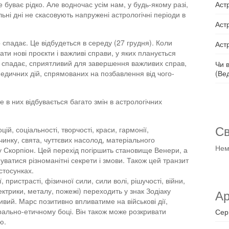
Аст
е буває рідко. Але водночас усім нам, у будь-якому разі,
ьні дні не скасовують напружені астрологічні періоди в
Аст
спадає. Це відбудеться в середу (27 грудня). Коли
Аст
и нові проєкти і важливі справи, у яких планується
о спадає, сприятливий для завершення важливих справ,
Чи 
(Ве
медичних дій, спрямованих на позбавлення від чого-
е в них відбувається багато змін в астрологічних
Св
ій, соціальності, творчості, краси, гармонії,
чинку, свята, чуттєвих насолод, матеріального
Нем
у Скорпіон. Цей перехід погіршить становище Венери, а
уватися різноманітні секрети і змови. Також цей транзит
стосунках.
 пристрасті, фізичної сили, сили волі, рішучості, війни,
електрики, металу, пожежі) переходить у знак Зодіаку
Ар
ивий. Марс позитивно впливатиме на військові дії,
ально-етичному боці. Він також може розкривати
Сер
ю.