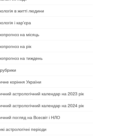
рологія в житті людини
ологія і кар'єра
ропрогноз на місяць
ропрогноз на рік
ропрогноз на тиждень
 рубрики
ичне коріння України
ичний астрологічний календар на 2023 рік
ичний астрологічний календар на 2024 рік
ичний погляд на Всесвіт і НЛО
кі астрологічні періоди