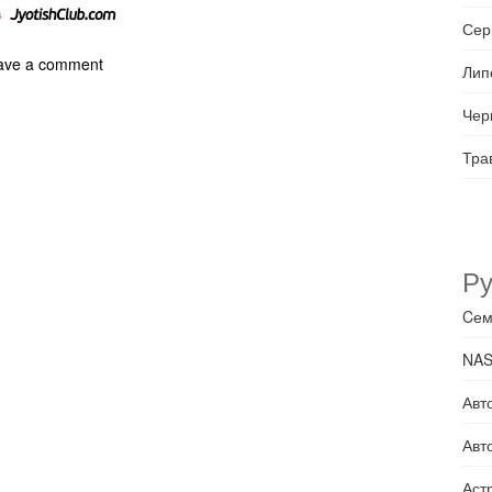
Сер
ave a comment
Лип
Чер
Тра
Ру
Cем
NAS
Авт
Авто
Астр