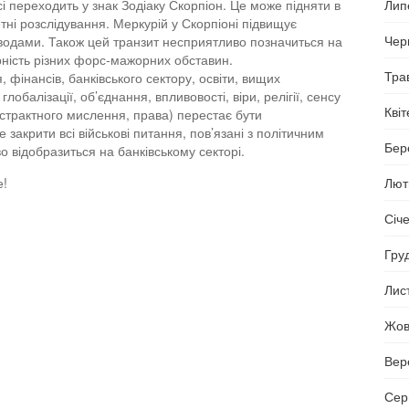
Лип
і переходить у знак Зодіаку Скорпіон. Це може підняти в
етні розслідування. Меркурій у Скорпіоні підвищує
Чер
оводами. Також цей транзит несприятливо позначиться на
рність різних форс-мажорних обставин.
Тра
, фінансів, банківського сектору, освіти, вищих
лобалізації, об’єднання, впливовості, віри, релігії, сенсу
Кві
бстрактного мислення, права) перестає бути
закрити всі військові питання, пов’язані з політичним
Бер
о відобразиться на банківському секторі.
Лют
е!
Січ
Гру
Лис
Жов
Вер
Сер