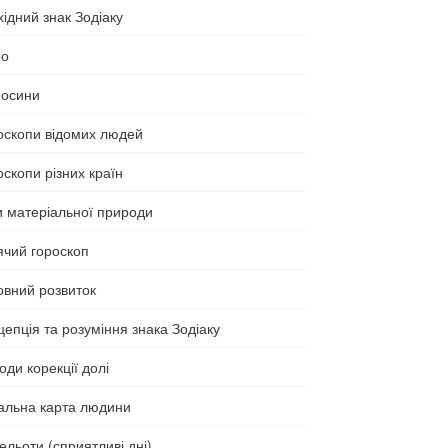
ідний знак Зодіаку
ео
носини
оскопи відомих людей
скопи різних країн
и матеріальної природи
ячий гороскоп
овний розвиток
цепція та розуміння знака Зодіаку
ди корекції долі
альна карта людини
ельоти (сприятливі дні)