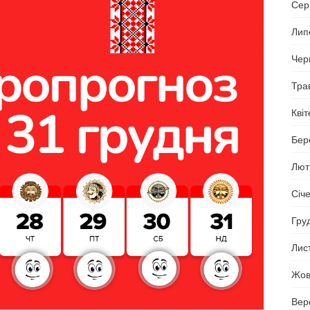
Сер
Лип
Чер
Тра
Кві
Бер
Лют
Січ
Гру
Лис
Жов
Вер